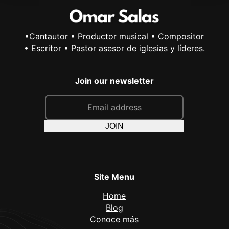
•Cantautor • Productor musical • Compositor
• Escritor • Pastor asesor de iglesias y líderes.
Join our newsletter
E
m
a
JOIN
i
l
*
Site Menu
Home
Blog
Conoce más