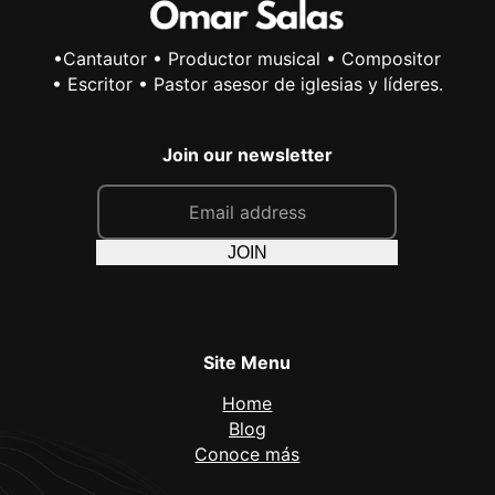
•Cantautor • Productor musical • Compositor
• Escritor • Pastor asesor de iglesias y líderes.
Join our newsletter
E
m
a
JOIN
i
l
*
Site Menu
Home
Blog
Conoce más