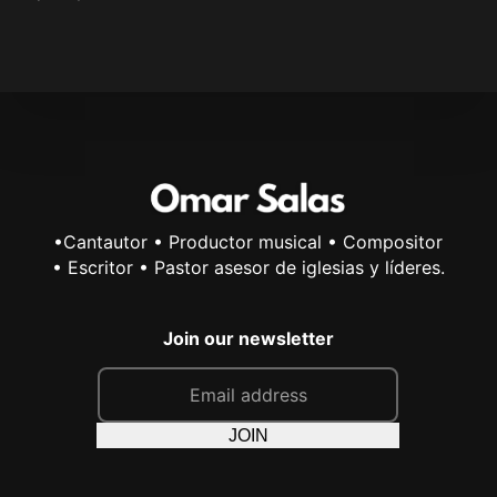
•Cantautor • Productor musical • Compositor
• Escritor • Pastor asesor de iglesias y líderes.
Join our newsletter
E
m
a
JOIN
i
l