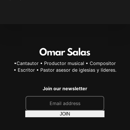
•Cantautor • Productor musical • Compositor
• Escritor • Pastor asesor de iglesias y líderes.
Join our newsletter
E
m
a
JOIN
i
l