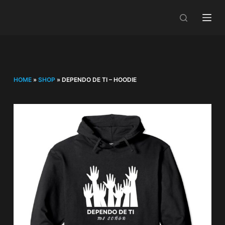
S
k
i
p
t
o
c
HOME
»
SHOP
»
DEPENDO DE TI – HOODIE
o
n
t
e
n
t